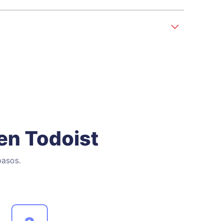
en Todoist
pasos.