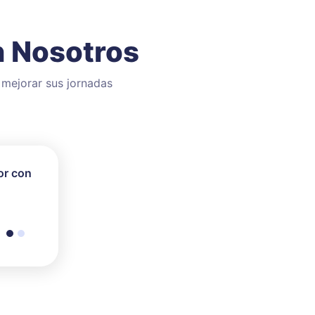
n Nosotros
 mejorar sus jornadas
or con
s
ención