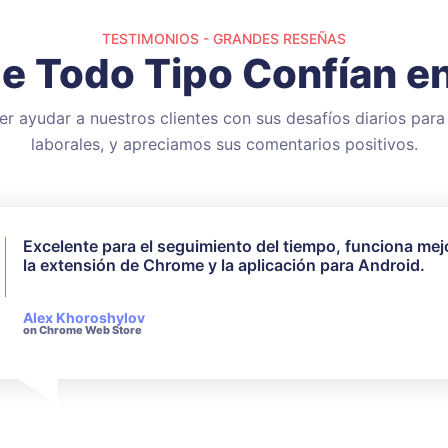
TESTIMONIOS - GRANDES RESEÑAS
de Todo Tipo Confían e
r ayudar a nuestros clientes con sus desafíos diarios para
laborales, y apreciamos sus comentarios positivos.
Excelente para el seguimiento del tiempo, funciona mej
No utilicé todas las funciones disponibles, pero para mi
la extensión de Chrome y la aplicación para Android.
necesidades funcionó perfectamente. Su servicio de at
al cliente es muy receptivo y amable cuando se trata de
consultas realizadas.
Alex Khoroshylov
on Chrome Web Store
Salvador Carranza
on Chrome Web Store