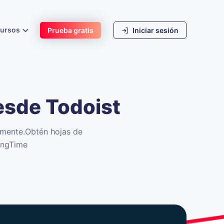
cursos
Prueba gratis
Iniciar sesión
esde Todoist
lmente.
Obtén hojas de
kingTime