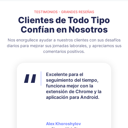
TESTIMONIOS - GRANDES RESEÑAS
Clientes de Todo Tipo
Confían en Nosotros
Nos enorgullece ayudar a nuestros clientes con sus desafíos
diarios para mejorar sus jornadas laborales, y apreciamos sus
comentarios positivos.
Excelente para el
No utilicé todas las
seguimiento del tiempo,
funciones disponibles,
funciona mejor con la
pero para mis
extensión de Chrome y la
necesidades funcionó
aplicación para Android.
perfectamente. Su
servicio de atención al
cliente es muy receptivo y
amable cuando se trata de
consultas realizadas.
Alex Khoroshylov
Salvador Carranza