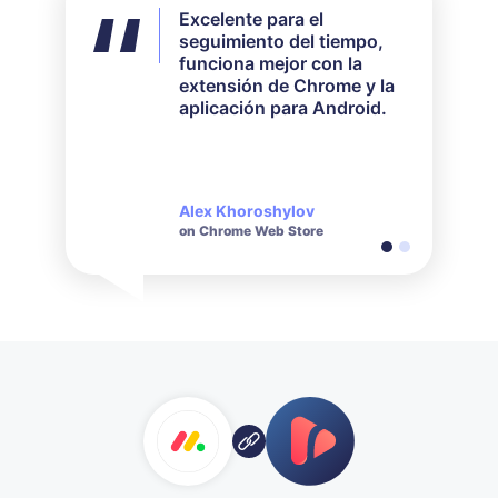
Excelente para el
No utilicé todas las
seguimiento del tiempo,
funciones disponibles,
funciona mejor con la
pero para mis
extensión de Chrome y la
necesidades funcionó
aplicación para Android.
perfectamente. Su
servicio de atención al
cliente es muy receptivo y
amable cuando se trata de
consultas realizadas.
Alex Khoroshylov
Salvador Carranza
on Chrome Web Store
on Chrome Web Store