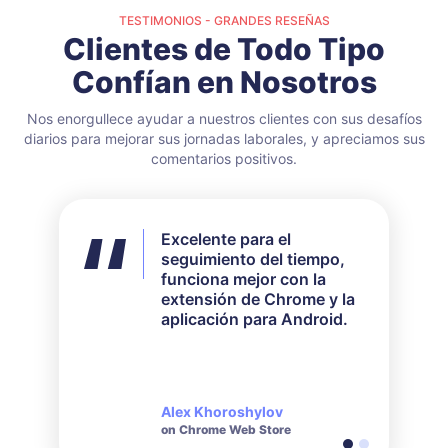
TESTIMONIOS - GRANDES RESEÑAS
Clientes de Todo Tipo
Confían en Nosotros
Nos enorgullece ayudar a nuestros clientes con sus desafíos
diarios para mejorar sus jornadas laborales, y apreciamos sus
comentarios positivos.
Excelente para el
No utilicé todas las
seguimiento del tiempo,
funciones disponibles,
funciona mejor con la
pero para mis
extensión de Chrome y la
necesidades funcionó
aplicación para Android.
perfectamente. Su
servicio de atención al
cliente es muy receptivo y
amable cuando se trata de
consultas realizadas.
Alex Khoroshylov
Salvador Carranza
on Chrome Web Store
on Chrome Web Store