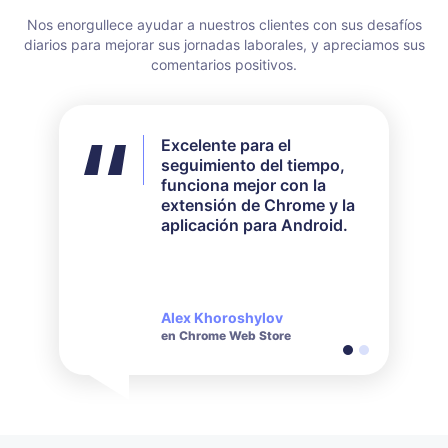
Nos enorgullece ayudar a nuestros clientes con sus desafíos
diarios para mejorar sus jornadas laborales, y apreciamos sus
comentarios positivos.
Excelente para el
No utilicé todas las
seguimiento del tiempo,
funciones disponibles,
funciona mejor con la
pero para mis
extensión de Chrome y la
necesidades funcionó
aplicación para Android.
perfectamente. Su
servicio de atención al
cliente es muy receptivo y
amable cuando se trata de
consultas realizadas.
Alex Khoroshylov
Salvador Carranza
en Chrome Web Store
on Chrome Web Store