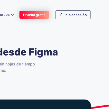
cursos
Prueba gratis
Iniciar sesión
 desde Figma
tén hojas de tiempo
ime.