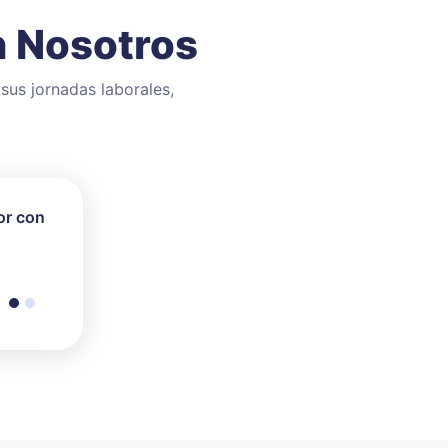
n Nosotros
sus jornadas laborales,
or con
s
ención