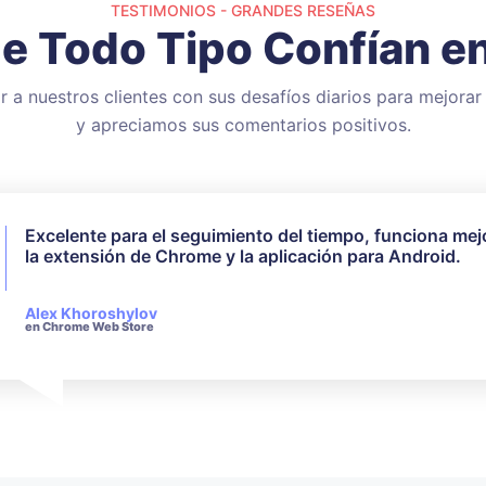
TESTIMONIOS - GRANDES RESEÑAS
de Todo Tipo Confían e
 a nuestros clientes con sus desafíos diarios para mejorar 
y apreciamos sus comentarios positivos.
Excelente para el seguimiento del tiempo, funciona mej
No utilicé todas las funciones disponibles, pero para mi
la extensión de Chrome y la aplicación para Android.
necesidades funcionó perfectamente. Su servicio de at
al cliente es muy receptivo y amable cuando se trata de
consultas realizadas.
Alex Khoroshylov
en Chrome Web Store
Salvador Carranza
en Chrome Web Store