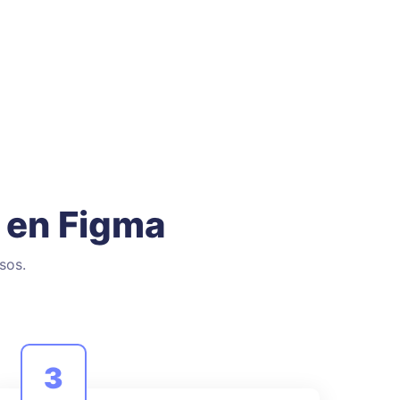
 en Figma
sos.
3