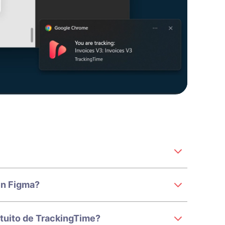
en Figma?
atuito de TrackingTime?