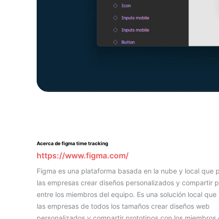
Acerca de figma time tracking
https://www.figma.com/
Figma es una plataforma basada en la nube y local que 
las empresas crear diseños personalizados y compartir p
entre los miembros del equipo. Es una solución local que
las empresas de todos los tamaños crear diseños web
personalizados y compartir prototipos con los miembros 