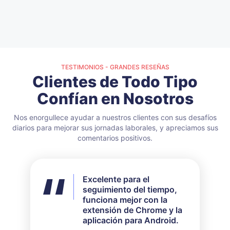
TESTIMONIOS - GRANDES RESEÑAS
Clientes de Todo Tipo
Confían en Nosotros
Nos enorgullece ayudar a nuestros clientes con sus desafíos
diarios para mejorar sus jornadas laborales, y apreciamos sus
comentarios positivos.
Excelente para el
No utilicé todas las
seguimiento del tiempo,
funciones disponibles,
funciona mejor con la
pero para mis
extensión de Chrome y la
necesidades funcionó
aplicación para Android.
perfectamente. Su