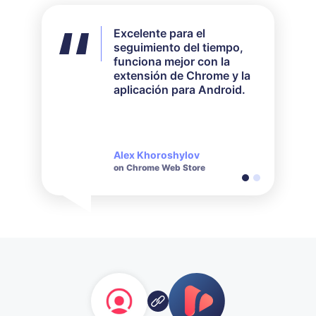
Excelente para el
No utilicé todas las
seguimiento del tiempo,
funciones disponibles,
funciona mejor con la
pero para mis
extensión de Chrome y la
necesidades funcionó
aplicación para Android.
perfectamente. Su
servicio de atención al
cliente es muy receptivo y
amable cuando se trata de
consultas realizadas.
Alex Khoroshylov
Salvador Carranza
on Chrome Web Store
on Chrome Web Store