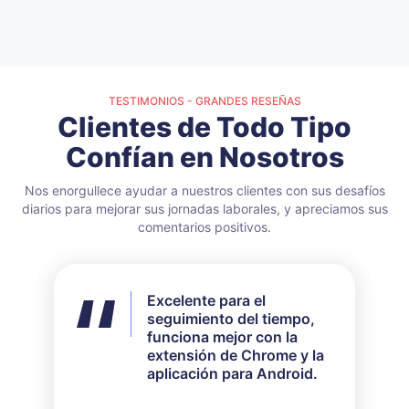
TESTIMONIOS - GRANDES RESEÑAS
Clientes de Todo Tipo
Confían en Nosotros
Nos enorgullece ayudar a nuestros clientes con sus desafíos
diarios para mejorar sus jornadas laborales, y apreciamos sus
comentarios positivos.
Excelente para el
No utilicé todas las
seguimiento del tiempo,
funciones disponibles,
funciona mejor con la
pero para mis
extensión de Chrome y la
necesidades funcionó
aplicación para Android.
perfectamente. Su
servicio de atención al