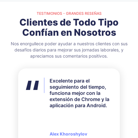
TESTIMONIOS - GRANDES RESEÑAS
Clientes de Todo Tipo
Confían en Nosotros
Nos enorgullece poder ayudar a nuestros clientes con sus
desafíos diarios para mejorar sus jornadas laborales, y
apreciamos sus comentarios positivos.
Excelente para el
No utilicé todas las
seguimiento del tiempo,
funciones disponibles,
funciona mejor con la
pero para mis
extensión de Chrome y la
necesidades funcionó
aplicación para Android.
perfectamente. Su
servicio de atención al
cliente es muy receptivo y
amable cuando se trata de
consultas realizadas.
Alex Khoroshylov
Salvador Carranza