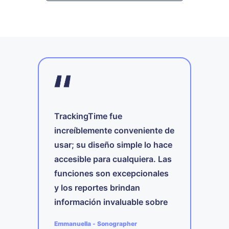
TrackingTime fue
!
increíblemente conveniente de
usar; su diseño simple lo hace
T
accesible para cualquiera. Las
 y
e
funciones son excepcionales
c
ear
d
y los reportes brindan
y
t
información invaluable sobre
a
mi propia productividad.
A
Emmanuella
-
Sonographer