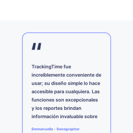
TrackingTime fue
!
increíblemente conveniente de
usar; su diseño simple lo hace
T
accesible para cualquiera. Las
 y
e
funciones son excepcionales
c
ear
d
y los reportes brindan
y
t
información invaluable sobre
a
mi propia productividad.
A
Emmanuella
-
Sonographer
4