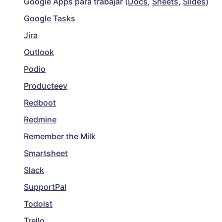
Google Apps para trabajar (
Docs
,
Sheets
,
Slides
)
Google Tasks
Jira
Outlook
Podio
Producteev
Redboot
Redmine
Remember the Milk
Smartsheet
Slack
SupportPal
Todoist
Trello