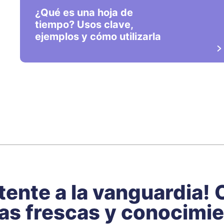
¿Qué es una hoja de
tiempo? Usos clave,
ejemplos y cómo utilizarla
ente a la vanguardia!
as frescas y conocimi