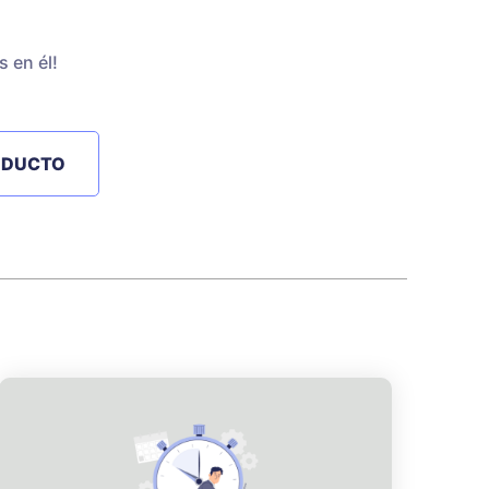
 en él!
ODUCTO